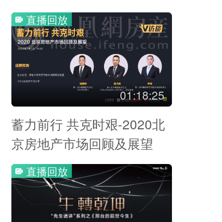
直播回放
01:18:25
蓄力前行 共克时艰-2020北
京房地产市场回顾及展望
直播回放