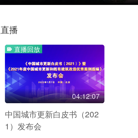
盘直播
直播回放
04:12:07
中国城市更新白皮书（202
1）发布会