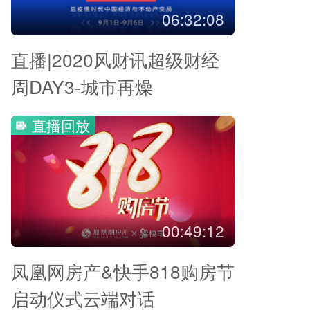
06:32:08
直播|2020风财讯超级财经
周DAY3-城市再燥
直播回放
00:49:12
凤凰网房产&快手818购房节
启动仪式云端对话