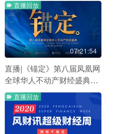
直播回放
07:21:54
直播|《锚定》第八届凤凰网
全球华人不动产财经盛典DA
Y2
直播回放