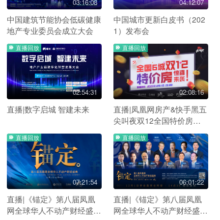
03:16:08
04:12:07
中国建筑节能协会低碳健康
中国城市更新白皮书（202
地产专业委员会成立大会
1）发布会
直播回放
直播回放
02:54:31
02:08:16
直播|数字启城 智建未来
直播|凤凰网房产&快手黑五
尖叫夜双12全国特价房专
场
直播回放
直播回放
07:21:54
06:01:22
直播|《锚定》第八届凤凰
直播|《锚定》第八届凤凰
网全球华人不动产财经盛典
网全球华人不动产财经盛典