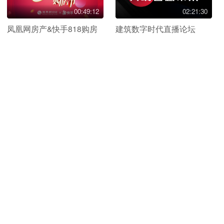
00:49:12
02:21:30
凤凰网房产&快手818购房
建筑数字时代直播论坛
节启动仪式云端对话
直播回放
直播回放
01:18:25
01:31:20
蓄力前行 共克时艰-2020北
心直播|疫情常态下康养产
京房地产市场回顾及展望
业走向
直播回放
直播回放
01:00:43
邢台壹号院
00:55:33
疫情期间-老年人如何心理
邢台的前世今生
调适