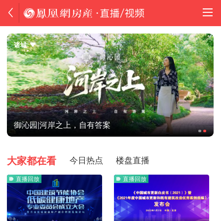
诸城
御沁园|河岸之上，自有答案
大家都在看
今日热点
楼盘直播
直播回放
直播回放