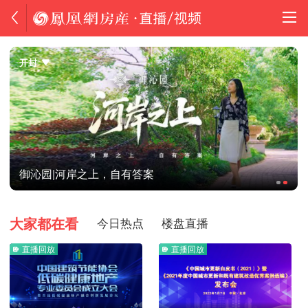
开封
御沁园|河岸之上，自有答案
大家都在看
今日热点
楼盘直播
直播回放
直播回放