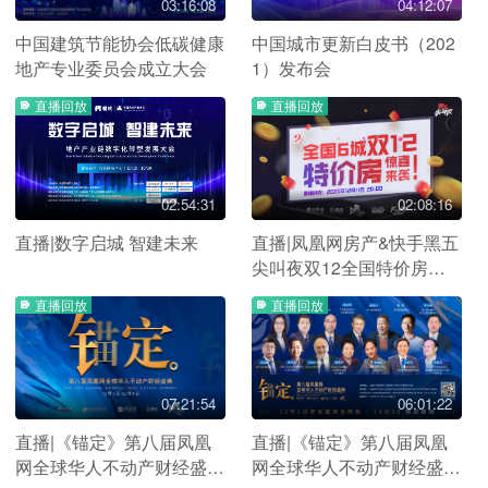
03:16:08
04:12:07
中国建筑节能协会低碳健康
中国城市更新白皮书（202
地产专业委员会成立大会
1）发布会
直播回放
直播回放
02:54:31
02:08:16
直播|数字启城 智建未来
直播|凤凰网房产&快手黑五
尖叫夜双12全国特价房专
场
直播回放
直播回放
07:21:54
06:01:22
直播|《锚定》第八届凤凰
直播|《锚定》第八届凤凰
网全球华人不动产财经盛典
网全球华人不动产财经盛典