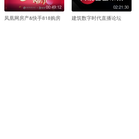
00:49:12
02:21:30
凤凰网房产&快手818购房
建筑数字时代直播论坛
节启动仪式云端对话
直播回放
直播回放
01:18:25
01:31:20
蓄力前行 共克时艰-2020北
心直播|疫情常态下康养产
京房地产市场回顾及展望
业走向
直播回放
直播回放
01:00:43
邢台壹号院
00:55:33
疫情期间-老年人如何心理
邢台的前世今生
调适